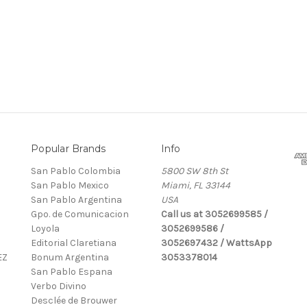
Popular Brands
Info
San Pablo Colombia
5800 SW 8th St
San Pablo Mexico
Miami, FL 33144
San Pablo Argentina
USA
Gpo. de Comunicacion
Call us at 3052699585 /
Loyola
3052699586 /
Editorial Claretiana
3052697432 / WattsApp
EZ
Bonum Argentina
3053378014
San Pablo Espana
Verbo Divino
Desclée de Brouwer