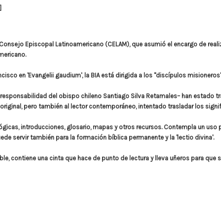
]
del Consejo Episcopal Latinoamericano (CELAM), que asumió el encargo de reali
mericano.
sco en 'Evangelii gaudium', la BIA está dirigida a los "discípulos misioneros"
 responsabilidad del obispo chileno Santiago Silva Retamales– han estado tr
o original, pero también al lector contemporáneo, intentado trasladar los sig
lógicas, introducciones, glosario, mapas y otros recursos. Contempla un uso p
ede servir también para la formación bíblica permanente y la 'lectio divina'.
ble, contiene una cinta que hace de punto de lectura y lleva uñeros para que s