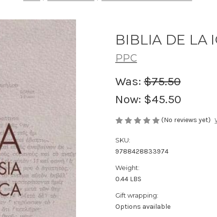
BIBLIA DE LA 
PPC
Was:
$75.50
Now:
$45.50
(No reviews yet)
SKU:
9788428833974
Weight:
0.44 LBS
Gift wrapping:
Options available