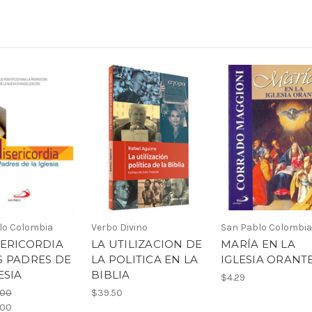
lo Colombia
Verbo Divino
San Pablo Colombia
SERICORDIA
LA UTILIZACION DE
MARÍA EN LA
S PADRES DE
LA POLITICA EN LA
IGLESIA ORANT
ESIA
BIBLIA
$4.29
.00
$39.50
.00