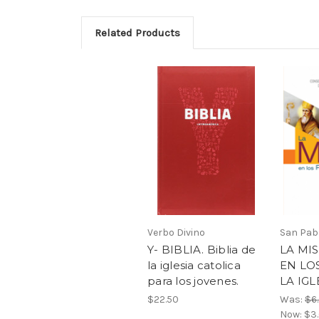
Related Products
Verbo Divino
San Pab
Y- BIBLIA. Biblia de
LA MI
la iglesia catolica
EN LO
para los jovenes.
LA IGL
$22.50
Was:
$6
Now:
$3