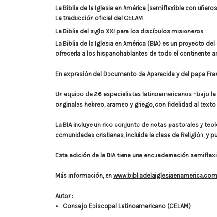
La Biblia de la Iglesia en América [semiflexible con uñeros
La traducción oficial del CELAM
La Biblia del siglo XXI para los discípulos misioneros
La Biblia de la Iglesia en América (BIA) es un proyecto 
ofrecerla a los hispanohablantes de todo el continente a
En expresión del Documento de Aparecida y del papa Franci
Un equipo de 26 especialistas latinoamericanos –bajo la
originales hebreo, arameo y griego, con fidelidad al text
La BIA incluye un rico conjunto de notas pastorales y teo
comunidades cristianas, incluida la clase de Religión, y pu
Esta edición de la BIA tiene una encuadernación semiflexi
Más información, en
www.bibliadelaiglesiaenamerica.com
Autor
:
Consejo Episcopal Latinoamericano (CELAM)