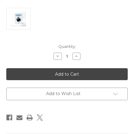
Current
Quantity:
Stock:
Decrease
Increase
Quantity
Quantity
of
of
CARLO
CARLO
ACUTIS.
ACUTIS.
EN
EN
LA
LA
AUTOPISTA
AUTOPISTA
AL
AL
CIELO
CIELO
Add to Wish List