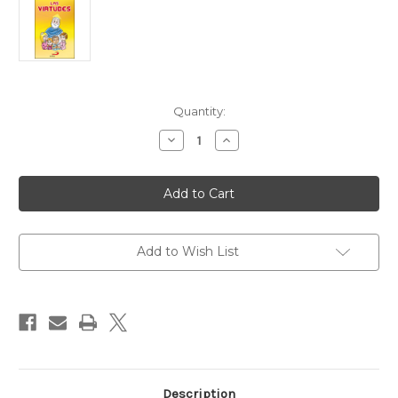
Current
Quantity:
Stock:
Decrease
Increase
Quantity
Quantity
of
of
LAS
LAS
VIRTUDES
VIRTUDES
Add to Wish List
Description