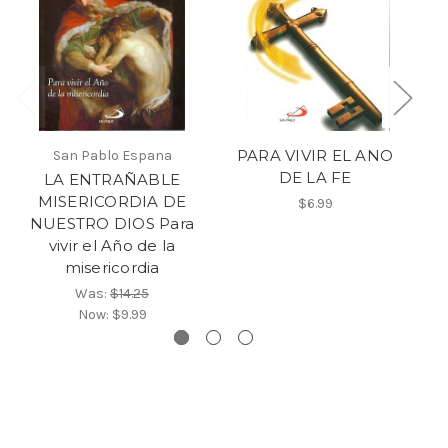
PARA VIVIR EL ANO
San Pablo Espana
DE LA FE
LA ENTRAÑABLE
MISERICORDIA DE
P
$6.99
NUESTRO DIOS Para
pa
vivir el Año de la
misericordia
Was:
$14.25
Now:
$9.99