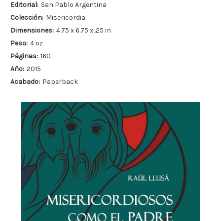
Editorial:
San Pablo Argentina
Colección:
Misericordia
Dimensiones:
4.75 x 6.75 x .25 in
Peso:
4 oz
Páginas:
160
Año:
2015
Acabado:
Paperback