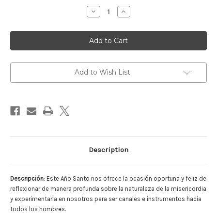
Stock:
Decrease
Increase
Quantity
Quantity
of
of
MISERICORDIOSOS
MISERICORDIOSOS
COMO
COMO
EL
EL
PADRE.
PADRE.
Para
Para
vivir
vivir
plenamente
plenamente
Add to Wish List
el
el
año
año
santo
santo
de
de
la
la
Misericordia
Misericordia
Description
Descripción
:
Este Año Santo nos ofrece la ocasión oportuna y feliz de
reflexionar de manera profunda sobre la naturaleza de la misericordia
y experimentarla en nosotros para ser canales e instrumentos hacia
todos los hombres.