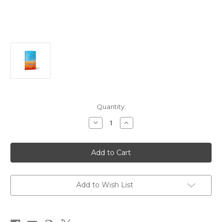
Current
Quantity:
Stock:
Decrease
Increase
Quantity
Quantity
of
of
PSICOLOGIA
PSICOLOGIA
DE
DE
MEDJUGORJE.
MEDJUGORJE.
LA
LA
SEGUNDA
SEGUNDA
PARTE
PARTE
DE
DE
Add to Wish List
LA
LA
EXITOSA
EXITOSA
NOVELA
NOVELA
EL
EL
PSICOLOGO
PSICOLOGO