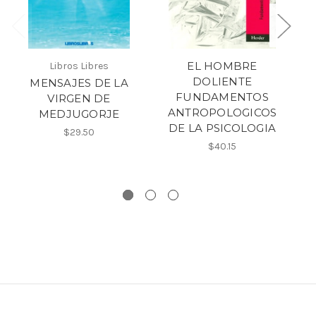
EL HOMBRE
Libros Libres
DOLIENTE
MENSAJES DE LA
FUNDAMENTOS
VIRGEN DE
R
ANTROPOLOGICOS
MEDJUGORJE
DE LA PSICOLOGIA
$29.50
$40.15