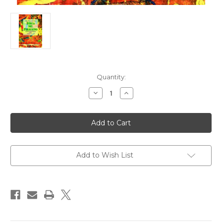
Current
Quantity:
Stock:
Decrease
Increase
Quantity
Quantity
of
of
BIBLIA
BIBLIA
DEL
DEL
PEREGRINO
PEREGRINO
I.
I.
ANTIGUO
ANTIGUO
TESTAMENTO.
TESTAMENTO.
PROSA
PROSA
Add to Wish List