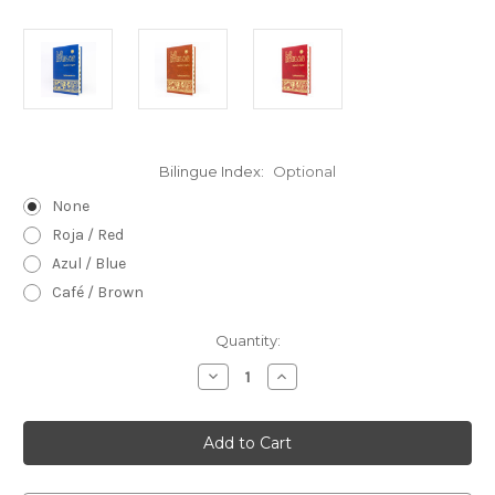
Bilingue Index:
Optional
None
Roja / Red
Azul / Blue
Café / Brown
Current
Quantity:
Stock:
Decrease
Increase
Quantity
Quantity
of
of
BIBLIA
BIBLIA
LATINOAMERICANA
LATINOAMERICANA
Bilingüe
Bilingüe
-
-
Hardcover
Hardcover