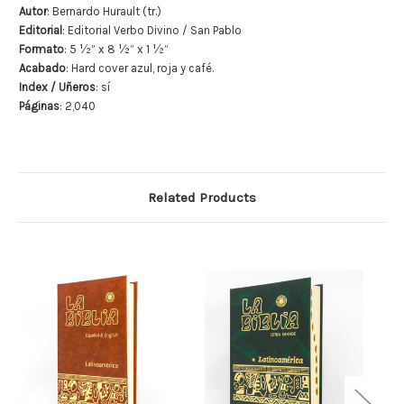
Autor
: Bernardo Hurault (tr.)
Editorial
: Editorial Verbo Divino / San Pablo
Formato
:
5 ½” x 8 ½” x 1 ½”
Acabado
: Hard cover azul, roja y café.
Index / Uñeros
: sí
Páginas
: 2,040
Related Products