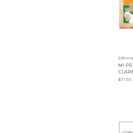
Editori
MI PR
CLAR
$27.50