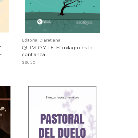
Editorial Claretiana
Y
QUIMIO Y FE. El milagro es la
E
confianza
$26.50