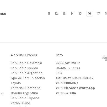
11
12
13
14
15
16
17
1
ious
Popular Brands
Info
San Pablo Colombia
5800 SW 8th St
San Pablo Mexico
Miami, FL 33144
San Pablo Argentina
USA
Gpo. de Comunicacion
Call us at 3052699585 /
Loyola
3052699586 /
Editorial Claretiana
3052697432 / WattsApp
EZ
Bonum Argentina
3053378014
San Pablo Espana
Verbo Divino