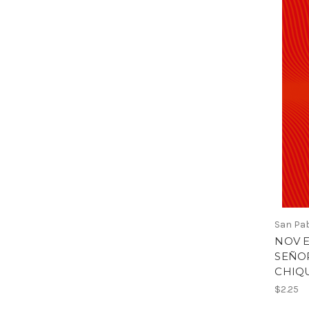
San Pa
NOV E
SEÑO
CHIQ
$2.25