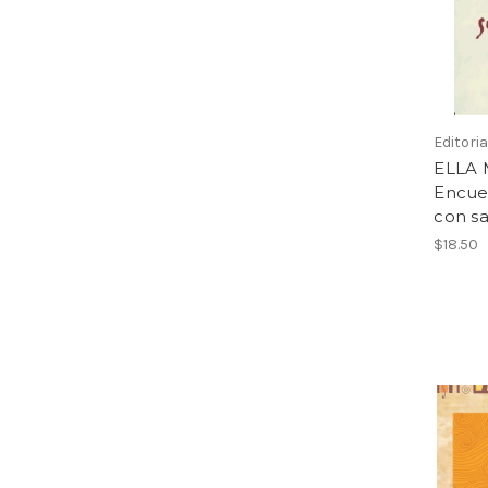
Editori
ELLA 
Encuen
con sa
$18.50