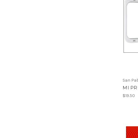
San Pa
MI PR
$19.50