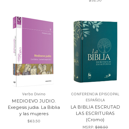
$32.50
Verbo Divino
CONFERENCIA EPISCOPAL
ESPAÑOLA
MEDIOEVO JUDIO.
LA BIBLIA ESCRUTAD
Exegesis judia. La Biblia
LAS ESCRITURAS
y las mujeres
(Cromo)
$63.50
MSRP:
$98.50