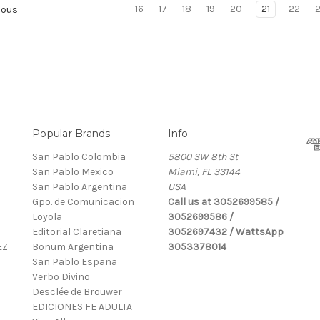
16
17
18
19
20
21
22
ious
Popular Brands
Info
San Pablo Colombia
5800 SW 8th St
San Pablo Mexico
Miami, FL 33144
San Pablo Argentina
USA
Gpo. de Comunicacion
Call us at 3052699585 /
Loyola
3052699586 /
Editorial Claretiana
3052697432 / WattsApp
EZ
Bonum Argentina
3053378014
San Pablo Espana
Verbo Divino
Desclée de Brouwer
EDICIONES FE ADULTA