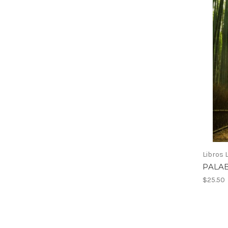
Libros 
PALA
$25.50