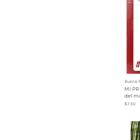
Buena 
MI PR
del m
$7.50