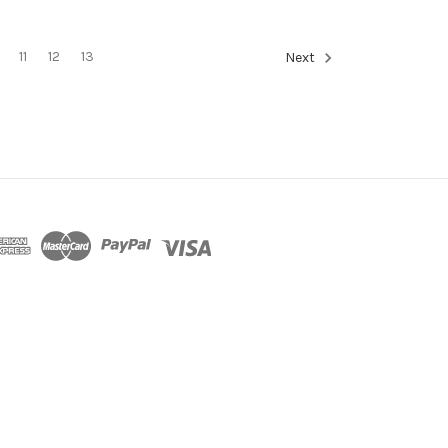
11
12
13
Next