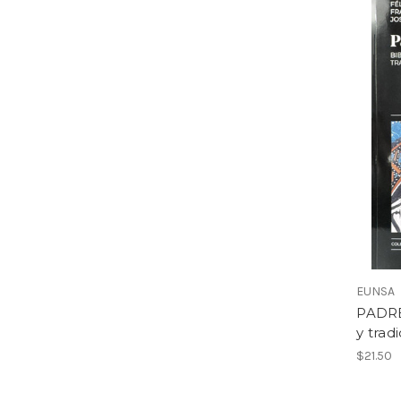
EUNSA
PADRE 
y trad
$21.50