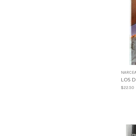
NARCEA
LOS D
$22.50