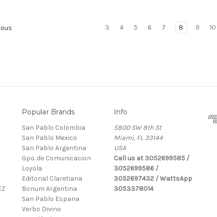
3
4
5
6
7
8
9
10
ious
Popular Brands
Info
San Pablo Colombia
5800 SW 8th St
San Pablo Mexico
Miami, FL 33144
San Pablo Argentina
USA
Gpo. de Comunicacion
Call us at 3052699585 /
Loyola
3052699586 /
Editorial Claretiana
3052697432 / WattsApp
EZ
Bonum Argentina
3053378014
San Pablo Espana
Verbo Divino