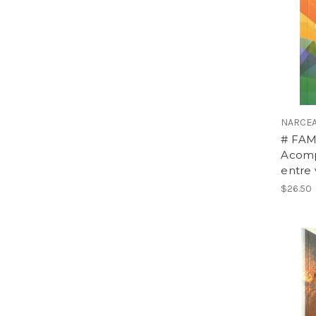
NARCEA
# FAM
Acompa
entre 
$26.50