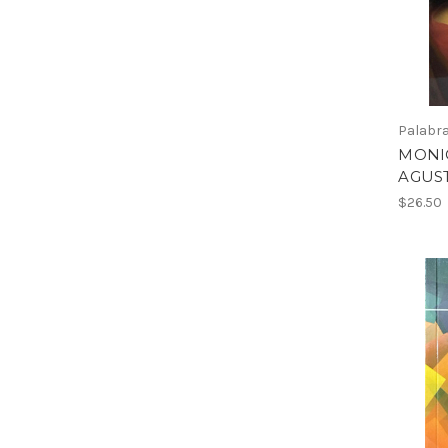
Palabra
MONI
AGUS
$26.50